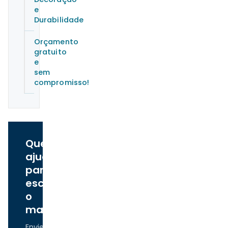
e
Durabilidade
Orçamento
gratuito
e
sem
compromisso!
Quer
ajuda
para
escolher
o
material?
Envie