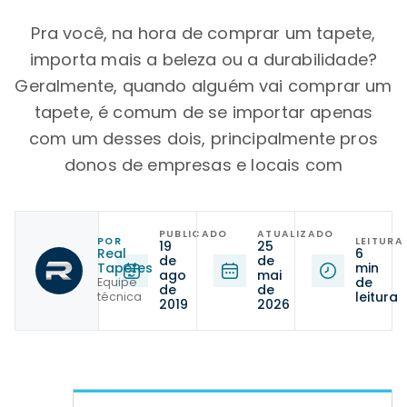
Pra você, na hora de comprar um tapete,
importa mais a beleza ou a durabilidade?
Geralmente, quando alguém vai comprar um
tapete, é comum de se importar apenas
com um desses dois, principalmente pros
donos de empresas e locais com
PUBLICADO
ATUALIZADO
POR
LEITURA
19
25
Real
6
de
de
Tapetes
min
ago
mai
de
Equipe
de
de
leitura
técnica
2019
2026