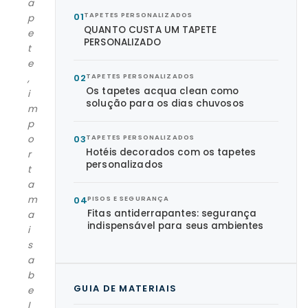
a
01
TAPETES PERSONALIZADOS
p
QUANTO CUSTA UM TAPETE
e
PERSONALIZADO
t
e
02
TAPETES PERSONALIZADOS
,
Os tapetes acqua clean como
i
solução para os dias chuvosos
m
p
o
03
TAPETES PERSONALIZADOS
Hotéis decorados com os tapetes
r
personalizados
t
a
m
04
PISOS E SEGURANÇA
Fitas antiderrapantes: segurança
a
indispensável para seus ambientes
i
s
a
b
GUIA DE MATERIAIS
e
l