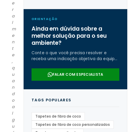
e
r
a
ORIENTAÇÃO
l
Ainda em dúvida sobre a
m
melhor solução para o seu
e
ambiente?
n
t
Conte o que você precisa resolver e
e
receba uma indicação objetiva da equipe
,
da Real Tapetes.
q
u
FALAR COM ESPECIALISTA
a
n
d
TAGS POPULARES
o
a
l
Tapetes de fibra de coco
g
Tapetes de fibra de coco personalizados
u