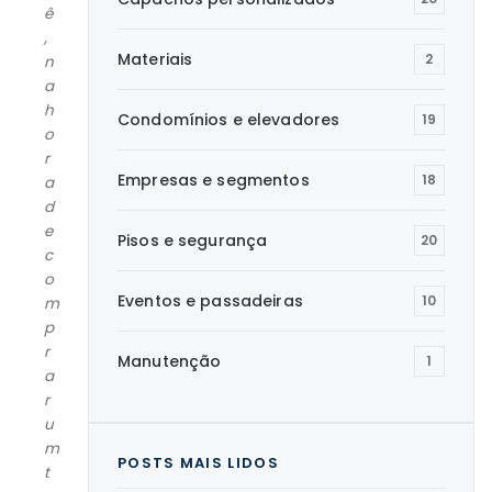
ê
,
Materiais
2
n
a
h
Condomínios e elevadores
19
o
r
Empresas e segmentos
18
a
d
e
Pisos e segurança
20
c
o
Eventos e passadeiras
10
m
p
r
Manutenção
1
a
r
u
m
POSTS MAIS LIDOS
t