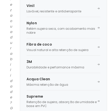
e
Vinil
z
Lavável, resistente e antiderrapante
a
o
Nylon
u
Retém sujeira seca, com acabamento mais
a
nobre
d
u
Fibra de coco
r
Visual natural e alta retenção de sujeira
a
b
3M
i
Durabilidade e performance máxima
l
i
Acqua Clean
d
Máxima retenção de água
a
d
Supreme
e
Retenção de sujeira, absorção de umidade e
?
base em PVC
G