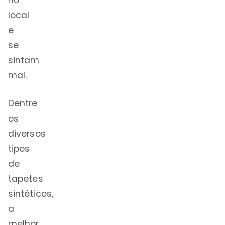
no
local
e
se
sintam
mal.
Dentre
os
diversos
tipos
de
tapetes
sintéticos,
a
melhor