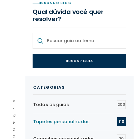
BUSCA NO BLOG
Qual dúvida você quer
resolver?
BUSCAR GUIA
CATEGORIAS
P
Todos os guias
200
r
a
Tapetes personalizados
110
v
o
c
Capachos personalizados
20