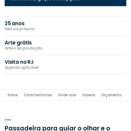
25 anos
fábrica própria
Arte grátis
antes da produção
Visita no RJ
quando aplicável
Sobre
Características
Onde usar
Galeria
Orçamento
D
Passadeira para guiar o olhar e o