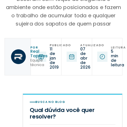
ambiente onde estão posicionados e fazem
o trabalho de acumular toda e qualquer
sujeira dos sapatos de quem passar
PUBLICADO
ATUALIZADO
POR
LEITURA
11
07
Real
5
de
de
Tapetes
min
jan
abr
de
Equipe
de
de
leitura
técnica
2019
2026
BUSCA NO BLOG
Qual dúvida você quer
resolver?