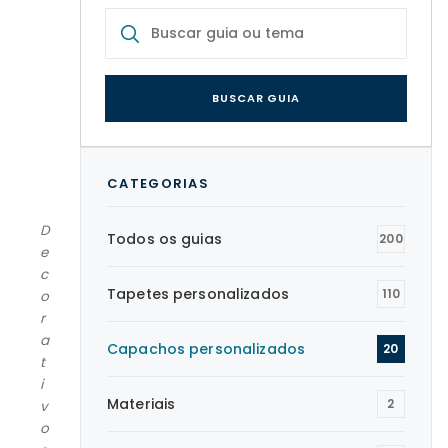
BUSCAR GUIA
CATEGORIAS
D
Todos os guias
200
e
c
Tapetes personalizados
110
o
r
a
Capachos personalizados
20
t
i
Materiais
2
v
o