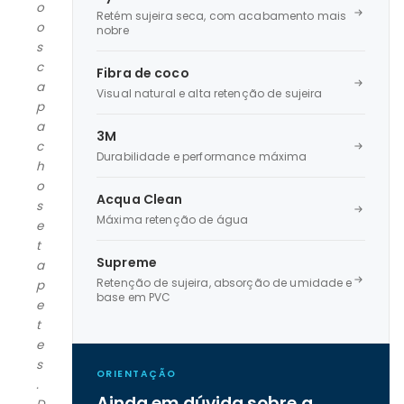
o
Retém sujeira seca, com acabamento mais
o
nobre
s
c
Fibra de coco
a
Visual natural e alta retenção de sujeira
p
a
3M
c
Durabilidade e performance máxima
h
o
Acqua Clean
s
Máxima retenção de água
e
t
Supreme
a
Retenção de sujeira, absorção de umidade e
p
base em PVC
e
t
e
s
ORIENTAÇÃO
.
Ainda em dúvida sobre a