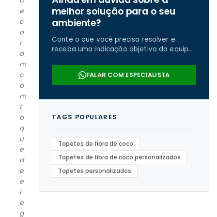
D
melhor solução para o seu
e
ambiente?
c
o
Conte o que você precisa resolver e
r
receba uma indicação objetiva da equipe
a
da Real Tapetes.
m
c
FALAR COM ESPECIALISTA
o
m
t
TAGS POPULARES
o
q
u
Tapetes de fibra de coco
e
Tapetes de fibra de coco personalizados
d
e
Tapetes personalizados
e
l
e
g