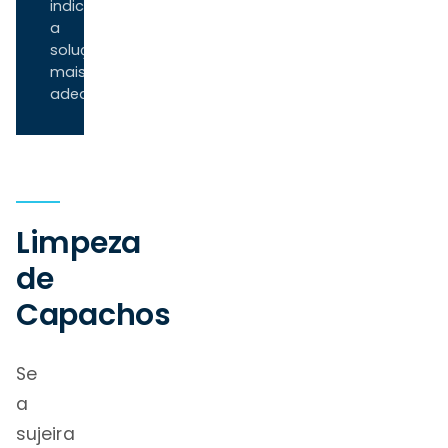
indica
a
solução
mais
adequada.
Limpeza
de
Capachos
Se
a
sujeira