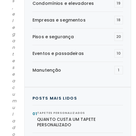
s
Condomínios e elevadores
19
,
e
Empresas e segmentos
18
l
e
g
Pisos e segurança
20
a
n
Eventos e passadeiras
10
t
e
s
Manutenção
1
e
a
c
u
POSTS MAIS LIDOS
m
u
01
TAPETES PERSONALIZADOS
l
QUANTO CUSTA UM TAPETE
a
PERSONALIZADO
d
o