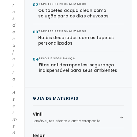
02
TAPETES PERSONALIZADOS
r
Os tapetes acqua clean como
e
solução para os dias chuvosos
s
d
e
03
TAPETES PERSONALIZADOS
Hotéis decorados com os tapetes
s
personalizados
u
j
e
04
PISOS E SEGURANÇA
Fitas antiderrapantes: segurança
i
indispensável para seus ambientes
r
a
.
A
GUIA DE MATERIAIS
s
s
i
Vinil
m
Lavável, resistente e antiderrapante
s
ã
Nylon