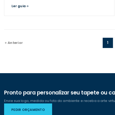
deficiência visual, nós oferecemos uma ferrame
Ler guia
1
Anterior
Pronto para personalizar seu tapete ou 
Envie sua logo, medida ou foto do ambiente e receba a arte virt
PEDIR ORÇAMENTO