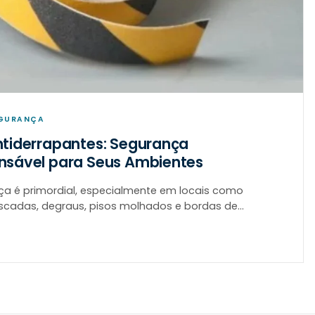
EGURANÇA
ntiderrapantes: Segurança
ensável para Seus Ambientes
ça é primordial, especialmente em locais como
scadas, degraus, pisos molhados e bordas de
onde o risco de quedas e acidentes graves é elevado.
ntiderrapantes são ferramentas essenciais desenvo