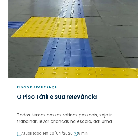
PISOS E SEGURANÇA
O Piso Tátil e sua relevância
Todos temos nossas rotinas pessoais, seja ir
trabalhar, levar crianças na escola, dar uma
caminhada no parque ou praia. Essas praticas têm
Atualizado em 20/04/2026
·
6 min
uma coisa em comum: andar um pouco na rua.