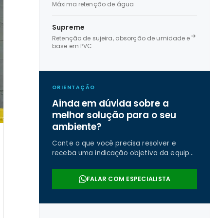
Máxima retenção de água
Supreme
Retenção de sujeira, absorção de umidade e
base em PVC
ORIENTAÇÃO
Ainda em dúvida sobre a
melhor solução para o seu
ambiente?
Conte o que você precisa resolver e
receba uma indicação objetiva da equipe
da Real Tapetes.
FALAR COM ESPECIALISTA