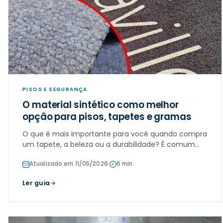
PISOS E SEGURANÇA
O material sintético como melhor
opção para pisos, tapetes e gramas
O que é mais importante para você quando compra
um tapete, a beleza ou a durabilidade? É comum
para as pessoas que pretendem comprar um
Atualizado em 11/05/2026
·
6 min
tapete, se atentarem a um desses dois,
principalmente quem é dono de empresas e locais
Ler guia
com gra