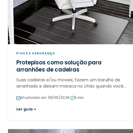
PISOS E SEGURANÇA
Protepisos como solução para
arranhões de cadeiras
Suas cadeiras e/ou moveis, fazem um barulho de
arranhado e deixam maraca no chão quando você
os move dentro de casa? Está cansado de ter o piso
Atualizado em 08/05/2026
·
5 min
arranhado?
Ler guia