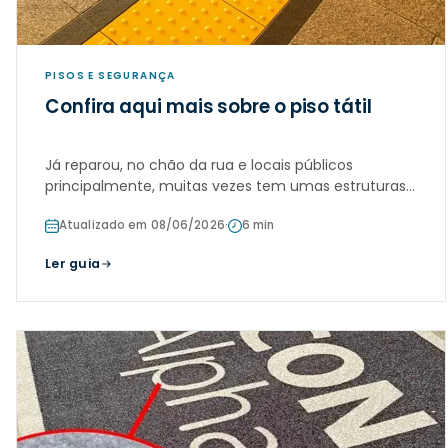
PISOS E SEGURANÇA
Confira aqui mais sobre o piso tátil
Já reparou, no chão da rua e locais públicos
principalmente, muitas vezes tem umas estruturas
geralmente amarelas e bem contrastantes que
Atualizado em 08/06/2026
·
6 min
formam uma espécie de caminho destacado?
Ler guia