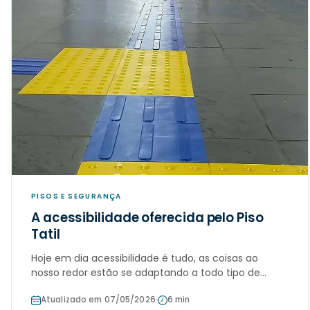
PISOS E SEGURANÇA
A acessibilidade oferecida pelo Piso
Tatil
Hoje em dia acessibilidade é tudo, as coisas ao
nosso redor estão se adaptando a todo tipo de
pessoa, principalmente aos que tem algum tipo de
Atualizado em 07/05/2026
·
6 min
deficiência. No caso das pessoas que tem