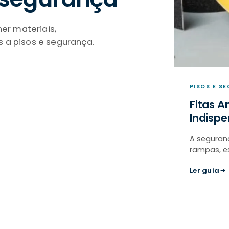
er materiais,
a pisos e segurança.
PISOS E S
Fitas A
Indisp
A seguran
rampas, e
piscinas, 
Ler guia
As fitas a