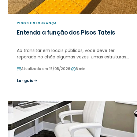
PISOS E SEGURANÇA
Entenda a função dos Pisos Tateis
Ao transitar em locais públicos, você deve ter
reparado no chão algumas vezes, umas estruturas
geralmente amarelas, bem contrastantes, que
Atualizado em 15/05/2026
·
6 min
formam uma espécie de caminho destacado.
Ler guia