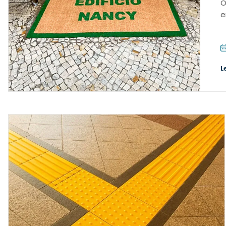
O
e
L