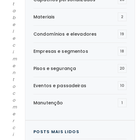
t
a
Materiais
2
b
e
l
Condomínios e elevadores
19
e
c
Empresas e segmentos
18
i
m
e
Pisos e segurança
20
n
t
Eventos e passadeiras
10
o
c
o
Manutenção
1
m
e
r
c
POSTS MAIS LIDOS
i