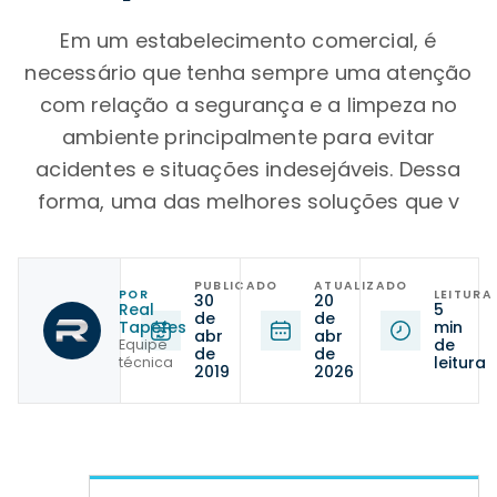
Em um estabelecimento comercial, é
necessário que tenha sempre uma atenção
com relação a segurança e a limpeza no
ambiente principalmente para evitar
acidentes e situações indesejáveis. Dessa
forma, uma das melhores soluções que v
PUBLICADO
ATUALIZADO
POR
LEITURA
30
20
Real
5
de
de
Tapetes
min
abr
abr
de
Equipe
de
de
leitura
técnica
2019
2026