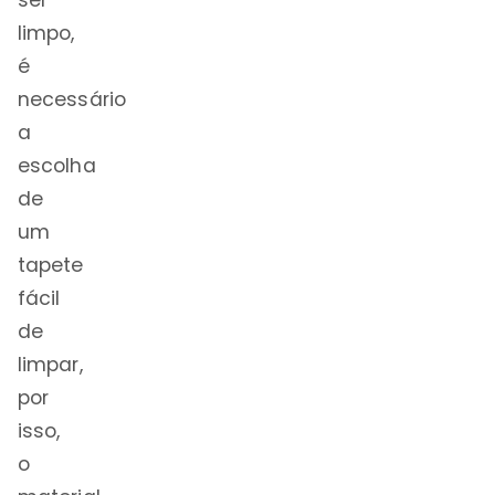
ser
limpo,
é
necessário
a
escolha
de
um
tapete
fácil
de
limpar,
por
isso,
o