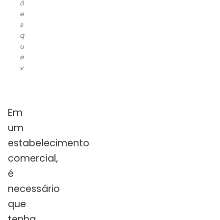
õ
e
s
q
u
e
v
Em
um
estabelecimento
comercial,
é
necessário
que
tenha