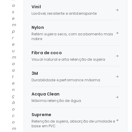
a
Vinil
s
Lavável, resistente e antiderrapante
e
m
Nylon
p
Retém sujeira seca, com acabamento mais
r
nobre
e
u
Fibra de coco
m
Visual natural e alta retenção de sujeira
a
a
3M
t
Durabilidade e performance máxima
e
n
Acqua Clean
ç
Máxima retenção de água
ã
o
Supreme
c
Retenção de sujeira, absorção de umidade e
o
base em PVC
m