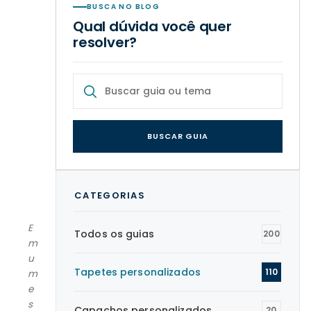
BUSCA NO BLOG
Qual dúvida você quer
resolver?
BUSCAR GUIA
CATEGORIAS
E
Todos os guias
200
m
u
Tapetes personalizados
110
m
e
s
Capachos personalizados
20