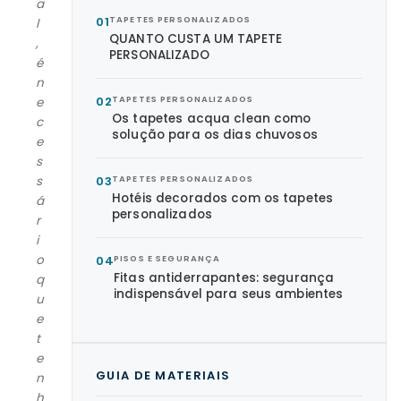
a
01
TAPETES PERSONALIZADOS
l
QUANTO CUSTA UM TAPETE
,
PERSONALIZADO
é
n
02
TAPETES PERSONALIZADOS
e
Os tapetes acqua clean como
c
solução para os dias chuvosos
e
s
s
03
TAPETES PERSONALIZADOS
Hotéis decorados com os tapetes
á
personalizados
r
i
o
04
PISOS E SEGURANÇA
Fitas antiderrapantes: segurança
q
indispensável para seus ambientes
u
e
t
e
GUIA DE MATERIAIS
n
h