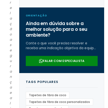
r
e
l
ORIENTAÇÃO
a
Ainda em dúvida sobre a
ç
melhor solução para o seu
ã
ambiente?
o
a
Conte o que você precisa resolver e
s
receba uma indicação objetiva da equipe
e
da Real Tapetes.
g
u
FALAR COM ESPECIALISTA
r
a
n
TAGS POPULARES
ç
a
e
Tapetes de fibra de coco
a
Tapetes de fibra de coco personalizados
l