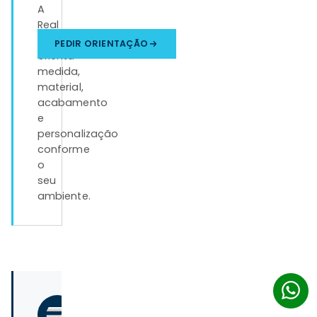
A
Real
Tapetes
PEDIR ORIENTAÇÃO
orienta
medida,
material,
acabamento
e
personalização
conforme
o
seu
ambiente.
ESCRITO
POR