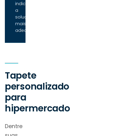
indica
a
solução
mais
adequada.
Tapete
personalizado
para
hipermercado
Dentre
suas