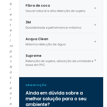
b
Fibra de coco
i
Visual natural e alta retenção de sujeira
e
n
3M
t
Durabilidade e performance máxima
e
l
Acqua Clean
i
Máxima retenção de água
m
p
Supreme
o
Retenção de sujeira, absorção de umidade e
?
base em PVC
N
ó
s
t
ORIENTAÇÃO
e
Ainda em dúvida sobre a
o
melhor solução para o seu
f
ambiente?
e