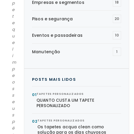
Empresas e segmentos
18
p
e
t
Pisos e segurança
20
e
q
Eventos e passadeiras
10
u
e
l
Manutenção
1
i
m
p
e
POSTS MAIS LIDOS
o
s
01
TAPETES PERSONALIZADOS
s
QUANTO CUSTA UM TAPETE
e
PERSONALIZADO
u
s
02
TAPETES PERSONALIZADOS
p
Os tapetes acqua clean como
é
solução para os dias chuvosos