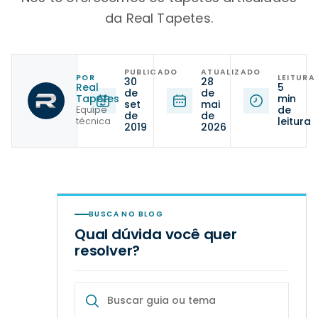
da Real Tapetes.
PUBLICADO
ATUALIZADO
POR
LEITURA
30
28
Real
5
de
de
Tapetes
min
set
mai
de
Equipe
de
de
leitura
técnica
2019
2026
BUSCA NO BLOG
Qual dúvida você quer
resolver?