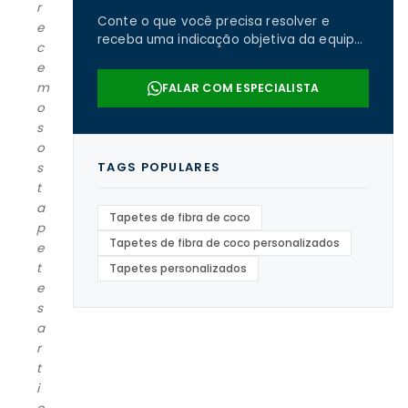
r
Conte o que você precisa resolver e
e
receba uma indicação objetiva da equipe
c
da Real Tapetes.
e
m
FALAR COM ESPECIALISTA
o
s
o
TAGS POPULARES
s
t
a
Tapetes de fibra de coco
p
Tapetes de fibra de coco personalizados
e
t
Tapetes personalizados
e
s
a
r
t
i