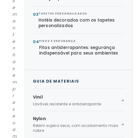
s
e
m
03
TAPETES PERSONALIZADOS
Hotéis decorados com os tapetes
a
personalizados
n
t
e
04
PISOS E SEGURANÇA
Fitas antiderrapantes: segurança
n
indispensável para seus ambientes
h
a
s
e
GUIA DE MATERIAIS
m
p
r
Vinil
e
Lavável, resistente e antiderrapante
s
e
Nylon
u
Retém sujeira seca, com acabamento mais
a
nobre
m