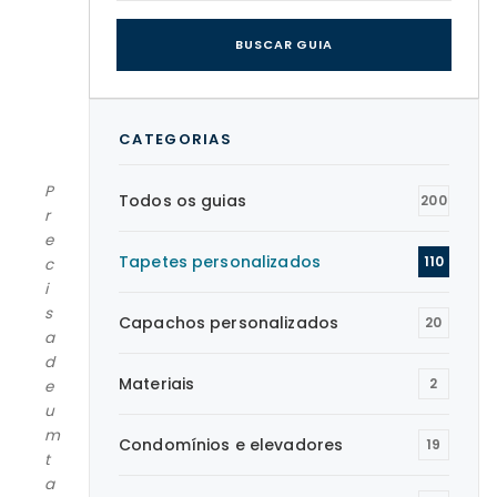
BUSCAR GUIA
CATEGORIAS
P
Todos os guias
200
r
e
Tapetes personalizados
110
c
i
s
Capachos personalizados
20
a
d
Materiais
2
e
u
m
Condomínios e elevadores
19
t
a