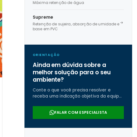
Máxima retenção de água
Supreme
Retenção de sujeira, absorção de umidade e
base em PVC
ORIENTAÇÃO
Ainda em dúvida sobre a
melhor solução para o seu
ambiente?
Conte o que você precisa resolver e
receba uma indicação objetiva da equipe
da Real Tapetes.
FALAR COM ESPECIALISTA