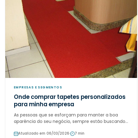
EMPRESAS E SEGMENTOS
Onde comprar tapetes personalizados
para minha empresa
As pessoas que se esforçam para manter a boa
aparência do seu negócio, sempre estão buscando
enfeites e investindo na decoração do ambiente
Atualizado em 06/03/2026
·
7 min
para receber os visitantes da melhor forma possível.