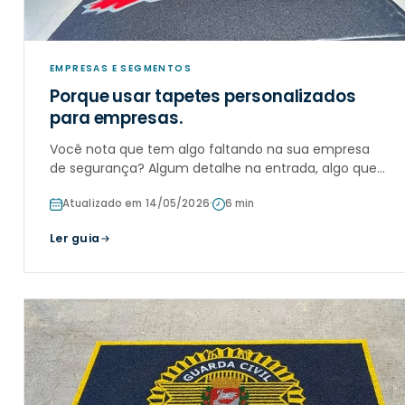
EMPRESAS E SEGMENTOS
Porque usar tapetes personalizados
para empresas.
Você nota que tem algo faltando na sua empresa
de segurança? Algum detalhe na entrada, algo que
chame a atenção dos clientes já do lado de fora?
Atualizado em 14/05/2026
·
6 min
Nós podemos te ajudar. Os Tapetes personalizados
para Empresas de Segurança são a mel
Ler guia