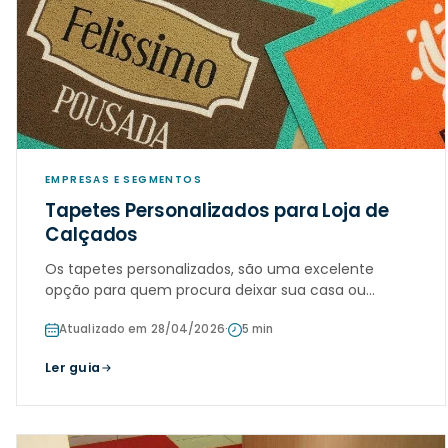
EMPRESAS E SEGMENTOS
Tapetes Personalizados para Loja de
Calçados
Os tapetes personalizados, são uma excelente
opção para quem procura deixar sua casa ou
ambiente de trabalho limpo e bem visto,
Atualizado em 28/04/2026
·
5 min
principalmente para estabelecimentos onde os
sapatos, tênis e sandálias.
Ler guia