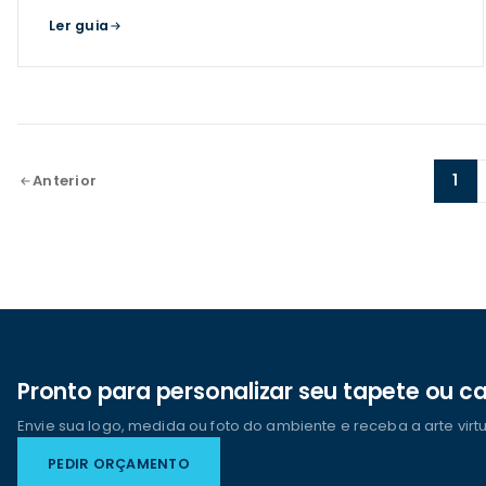
Ler guia
1
Anterior
Pronto para personalizar seu tapete ou 
Envie sua logo, medida ou foto do ambiente e receba a arte virt
PEDIR ORÇAMENTO