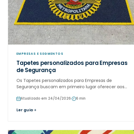
EMPRESAS E SEGMENTOS
Tapetes personalizados para Empresas
de Segurança
Os Tapetes personalizados para Empresas de
Segurança buscam em primeiro lugar oferecer aos
seus clientes a sensação de conforto e
Atualizado em 24/04/2026
·
6 min
confiabilidade.
Ler guia