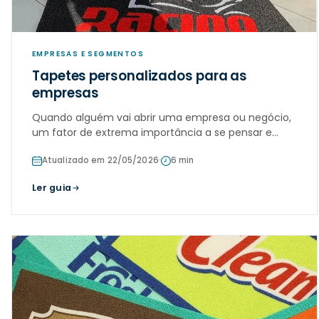
EMPRESAS E SEGMENTOS
Tapetes personalizados para as
empresas
Quando alguém vai abrir uma empresa ou negócio,
um fator de extrema importância a se pensar e
estudar é a decoração do local e estilização do
Atualizado em 22/05/2026
·
6 min
ambiente, visando sempre o melhor conforto para
atender os clientes da melhor forma poss
Ler guia