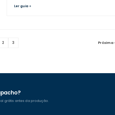
de decoração.
Ler guia
2
3
Próxima
capacho?
ual grátis antes da produção.