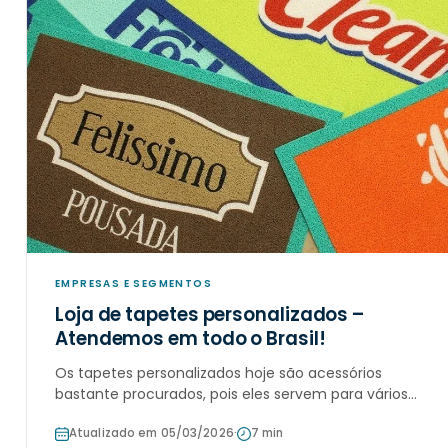
EMPRESAS E SEGMENTOS
Loja de tapetes personalizados –
Atendemos em todo o Brasil!
Os tapetes personalizados hoje são acessórios
bastante procurados, pois eles servem para vários
colocais como empresas, condomínios e
Atualizado em 05/03/2026
·
7 min
elevadores, além de serviram também como objeto