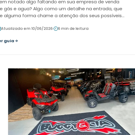
em notado algo faltando em sua empresa de venda
e gás e agua? Algo como um detalhe na entrada, que
e alguma forma chame a atenção dos seus possíveis
lientes que estão do lado de fora? Te oferecemos os
Atualizado em 10/06/2026
·
6 min de leitura
apetes Personalizados pa
er guia